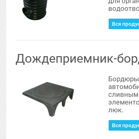
для орга
водоотво
Вся проду
Дождеприемник-бо
Бордюры 
автомоби
сливным 
элементо
люк.
Вся проду