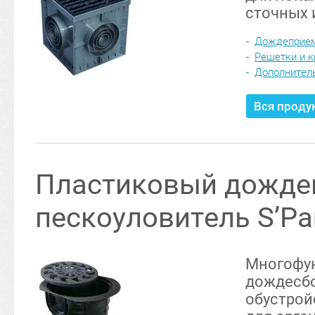
сточных и
Дождеприем
Решетки и 
Дополнител
Вся проду
Пластиковый дожде
пескоуловитель S’Pa
Многофу
дождеcбо
обустрой