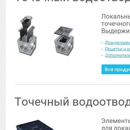
Локальны
точечног
Выдержив
Дождеприем
Решетки и 
Дополнител
Вся проду
Точечный водоотво
Элементы
для лока