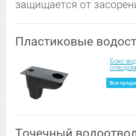
защищается от засоре
Пластиковые водос
Бокс во
отводо
Вся проду
Точечный водоотво